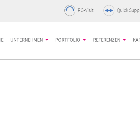
PC-Visit
Quick Supp
ME
UNTERNEHMEN
PORTFOLIO
REFERENZEN
KA
ing
Fakten
Netzwerk
Success Stories
Server
Sie unsere IT-
Informationen über die nds
Die Basis der IT-
Projekte sagen m
Der Motor Ihre
se
Infrastruktur
Infrastruktur
Vorgehensweise
 Netzwerktechnik
Unsere Projekt-Philosophie
Unified Communication
Virtualisieru
renahe
+ Collaboration
Optimierung d
Nachhaltiges Handeln
eistungen
All-IP-Lösung für Ihr
Kapazitäten
Unser Engagement
Unternehmen
chutz
Datacenter
Collaboration Welt
& Co.
IT-Sicherheit
Flexibel, skali
Mehr als nur Seminarräume
Schutz Ihres Netzwerks
professionell
Storage
Client Mana