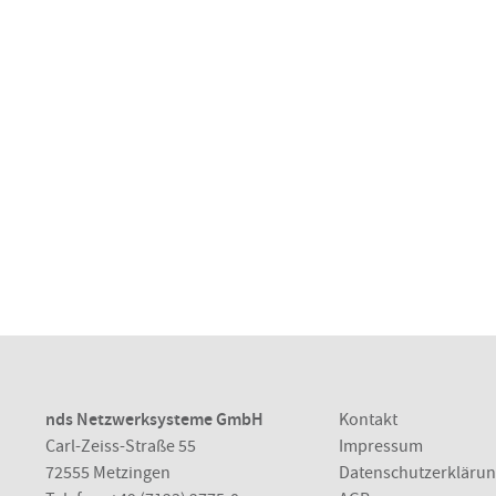
nds Netzwerksysteme GmbH
Kontakt
Carl-Zeiss-Straße 55
Impressum
72555 Metzingen
Datenschutzerkläru