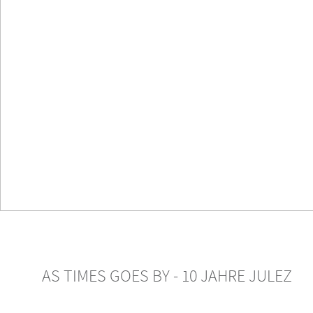
Servicedesk | User Helpdesk
(UHD)
Ihre zentrale Anlaufstelle
Cloud Services
Mit Strategie die Vorteile nutzen
AS TIMES GOES BY - 10 JAHRE JULEZ