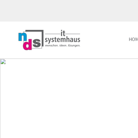
HO
IT-Betrieb, Managed IT +
Consult
Outsourcing
Nutzen 
Verfügbarkeit und Flexibilität
Experti
vCompany
Passive
IT-Infrastruktur in der Cloud
Hardwa
Dienstl
nubo.x
Andere nennen es Cloud
Datens
DSGVO 
Maintenance Services
Höchste IT-Verfügbarkeit