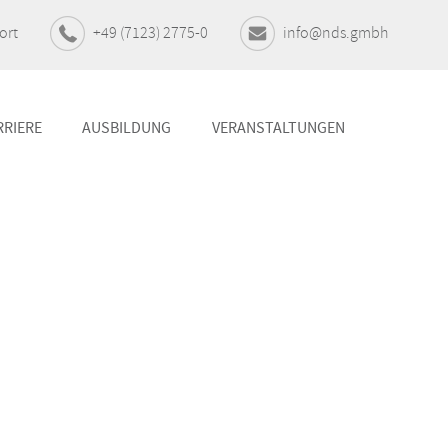
ort
+49 (7123) 2775-0
info@nds.gmbh
RRIERE
AUSBILDUNG
VERANSTALTUNGEN
UC & Collaboration
r IT-
Digitale Zusammenarbeit und
Kommunikation
ng
Conference & Presentation
er IT-
Die richtige Technik macht den
Unterschied
DAV-Highlights
erbar,
Das Beste aus der dav-Welt
gement