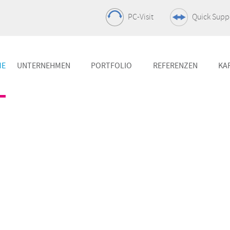
PC-Visit
Quick Supp
ME
UNTERNEHMEN
PORTFOLIO
REFERENZEN
KA
ing
Netzwerk
Server
Sie unsere IT-
Die Basis der IT-
Der Motor Ihre
se
Infrastruktur
Infrastruktur
 Netzwerktechnik
Unified Communication
Virtualisieru
renahe
+ Collaboration
Optimierung d
eistungen
All-IP-Lösung für Ihr
Kapazitäten
Unternehmen
chutz
Datacenter
& Co.
IT-Sicherheit
Flexibel, skali
Schutz Ihres Netzwerks
professionell
Storage
Client Mana