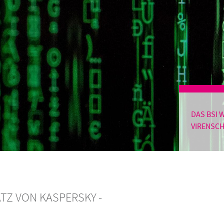
Höchstleistung,
Spart Kosten,
Flexibilität,
Energie
Zuverlässigkeit und
Business Sol
Sicherheit
Prozesse effiz
Backup und Recovery
gestalten
Die Lebensversicherung
für Ihre Daten
DAS BSI 
VIRENSC
TZ VON KASPERSKY -