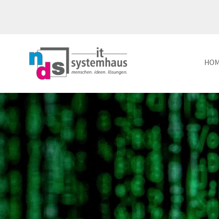
HO
IT-Betrieb, Managed IT +
Consult
Outsourcing
Nutzen 
Verfügbarkeit und Flexibilität
Experti
vCompany
Passive
IT-Infrastruktur in der Cloud
Hardwa
Dienstl
nubo.x
Andere nennen es Cloud
Datens
DSGVO 
Maintenance Services
Höchste IT-Verfügbarkeit