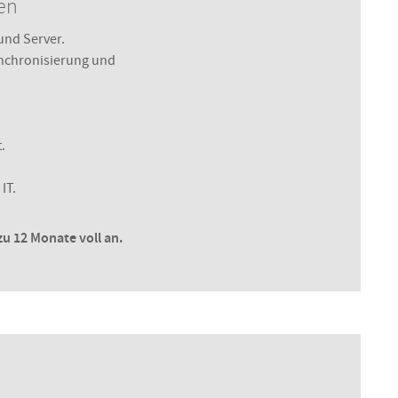
len
 und Server.
ynchronisierung und
.
IT.
u 12 Monate voll an.