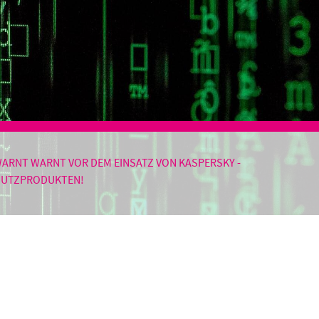
 Zeit und
utions
ient
WARNT WARNT VOR DEM EINSATZ VON KASPERSKY -
HUTZPRODUKTEN!