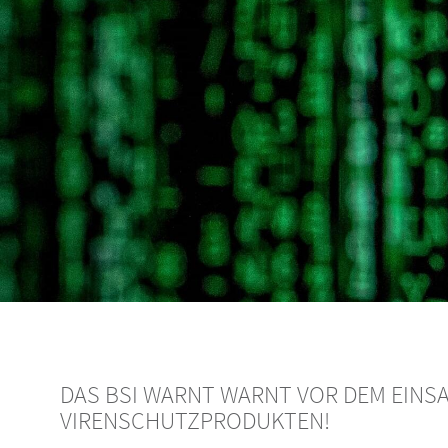
Servicedesk | User Helpdesk
(UHD)
Ihre zentrale Anlaufstelle
Cloud Services
Mit Strategie die Vorteile nutzen
DAS BSI WARNT WARNT VOR DEM EINSA
VIRENSCHUTZPRODUKTEN!