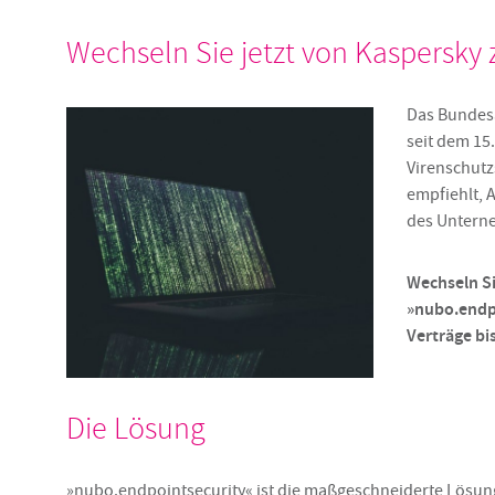
Wechseln Sie jetzt von Kaspersky 
Das Bundesa
seit dem 15
Virenschutz
empfiehlt, 
des Unterne
Wechseln Si
»nubo.endpo
Verträge bi
Die Lösung
»nubo.endpointsecurity« ist die maßgeschneiderte Lösun