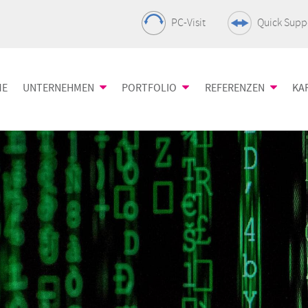
PC-Visit
Quick Supp
ME
UNTERNEHMEN
PORTFOLIO
REFERENZEN
KA
ing
Fakten
Netzwerk
Success Stories
Server
Sie unsere IT-
Informationen über die nds
Die Basis der IT-
Projekte sagen m
Der Motor Ihre
se
Infrastruktur
Infrastruktur
Vorgehensweise
 Netzwerktechnik
Unsere Projekt-Philosophie
Unified Communication
Virtualisieru
renahe
+ Collaboration
Optimierung d
Nachhaltiges Handeln
eistungen
All-IP-Lösung für Ihr
Kapazitäten
Unser Engagement
Unternehmen
chutz
Datacenter
Collaboration Welt
& Co.
IT-Sicherheit
Flexibel, skali
Mehr als nur Seminarräume
Schutz Ihres Netzwerks
professionell
Storage
Client Mana