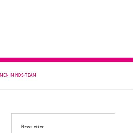
 Zeit und
utions
ient
MEN IM NDS-TEAM
Newsletter