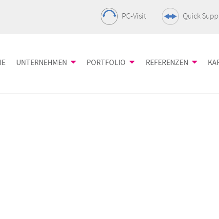
PC-Visit
Quick Supp
ME
UNTERNEHMEN
PORTFOLIO
REFERENZEN
KA
ing
Fakten
Netzwerk
Success Stories
Server
Sie unsere IT-
Informationen über die nds
Die Basis der IT-
Projekte sagen m
Der Motor Ihre
se
Infrastruktur
Infrastruktur
Vorgehensweise
 Netzwerktechnik
Unsere Projekt-Philosophie
Unified Communication
Virtualisieru
renahe
+ Collaboration
Optimierung d
Nachhaltiges Handeln
eistungen
All-IP-Lösung für Ihr
Kapazitäten
Unser Engagement
Unternehmen
chutz
Datacenter
Collaboration Welt
& Co.
IT-Sicherheit
Flexibel, skali
Mehr als nur Seminarräume
Schutz Ihres Netzwerks
professionell
Storage
Client Mana