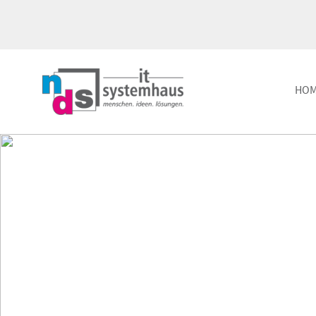
HO
IT-Betrieb, Managed IT +
Consult
Outsourcing
Nutzen 
Verfügbarkeit und Flexibilität
Experti
vCompany
Passive
IT-Infrastruktur in der Cloud
Hardwa
Dienstl
nubo.x
Andere nennen es Cloud
Datens
DSGVO 
Maintenance Services
Höchste IT-Verfügbarkeit