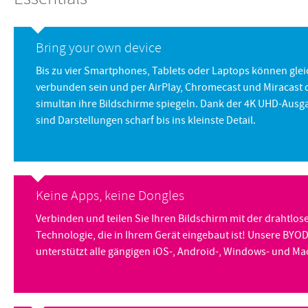
Bring your own device
Bis zu vier Smartphones, Tablets oder Laptops können glei
verbunden sein und per AirPlay, Chromecast und Miracast 
simultan ihre Bildschirme spiegeln. Dank der 4K UHD-Aus
sind Darstellungen scharf bis ins kleinste Detail.
Keine Apps, keine Dongles
Verbinden und teilen Sie Ihren Bildschirm mit der drahtlos
Technologie, die in Ihrem Gerät eingebaut ist! Unsere BY
unterstützt alle gängigen iOS-, Android-, Windows- und Ma