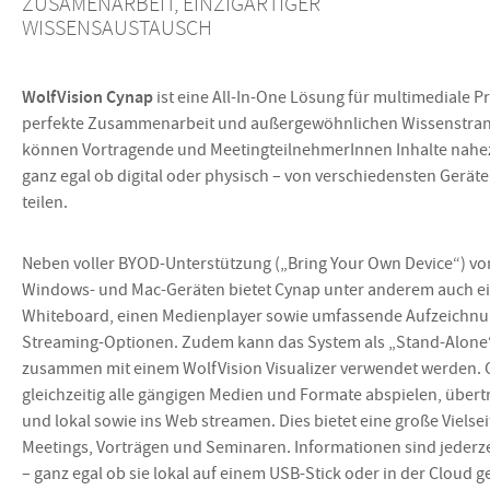
ZUSAMENARBEIT, EINZIGARTIGER
WISSENSAUSTAUSCH
WolfVision Cynap
ist eine All-In-One Lösung für multimediale P
perfekte Zusammenarbeit und außergewöhnlichen Wissenstrans
können Vortragende und MeetingteilnehmerInnen Inhalte nahezu
ganz egal ob digital oder physisch – von verschiedensten Gerät
teilen.
Neben voller BYOD-Unterstützung („Bring Your Own Device“) von
Windows- und Mac-Geräten bietet Cynap unter anderem auch ein
Whiteboard, einen Medienplayer sowie umfassende Aufzeichnu
Streaming-Optionen. Zudem kann das System als „Stand-Alone
zusammen mit einem WolfVision Visualizer verwendet werden.
gleichzeitig alle gängigen Medien und Formate abspielen, über
und lokal sowie ins Web streamen. Dies bietet eine große Vielse
Meetings, Vorträgen und Seminaren. Informationen sind jederzei
– ganz egal ob sie lokal auf einem USB-Stick oder in der Cloud g