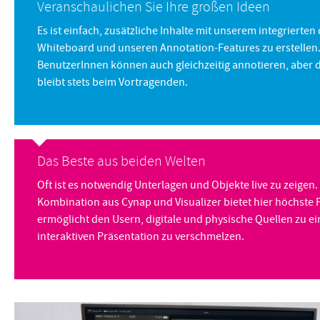
Veranschaulichen Sie Ihre großen Ideen
Es ist einfach, zusätzliche Inhalte mit unserem integrierten 
Whiteboard und unseren Annotation-Features zu erstellen
BenutzerInnen können auch gleichzeitig annotieren, aber d
bleibt stets beim Vortragenden.
Das Beste aus beiden Welten
Oft ist es notwendig Unterlagen und Objekte live zu zeigen.
Kombination aus Cynap und Visualizer bietet hier höchste F
ermöglicht den Usern, digitale und physische Quellen zu ei
interaktiven Präsentation zu verschmelzen.